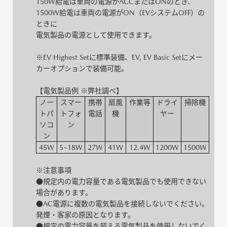
150W給電は車両の電源がACCまたはONのとき、
1500W給電は車両の電源がON（EVシステムOFF）の
ときに
電気製品の電源として使用できます。
※EV Highest Setに標準装備、EV, EV Basic Setにメー
カーオプションで装備可能。
【電気製品例 ※弊社調べ】
ノー
スマー
携帯
扇風
作業等
ドライ
掃除機
トパ
トフォ
電話
機
ヤー
ソコ
ン
ン
45W
5~18W
27W
41W
12.4W
1200W
1500W
※注意事項
●規定内の電力容量である電気製品でも使用できない
場合があります。
●AC電源に複数の電気製品を接続しないでください。
発煙・客家の原因となります。
●規定の電力容量を超える電気製品を使用しないでく