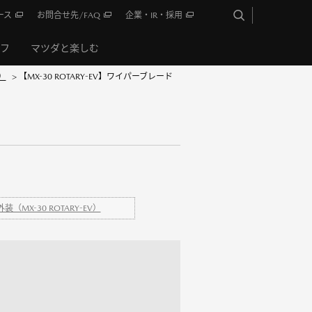
ース
お問合せ先/FAQ
企業・IR・採用
イフ
マツダと楽しむ
V）
>
【MX-30 ROTARY-EV】ワイパーブレード
。
外装（MX-30 ROTARY-EV）