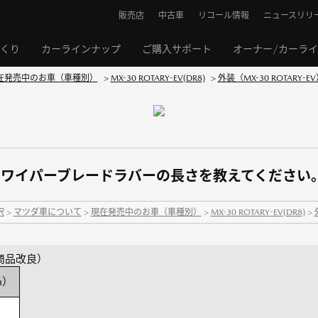
販売店
中古車
リコール情報
ニュースリリ
くり
カーラインナップ
ご購入サポート
オーナー/カーラ
在発売中のお車（車種別）
>
MX-30 ROTARY-EV(DR8)
>
外装（MX-30 ROTARY-E
Y-EV】ワイパーブレードラバーの長さを教えてください
択
>
マツダ車について
>
現在発売中のお車（車種別）
>
MX-30 ROTARY-EV(DR8)
>
月 商品改良）
m）