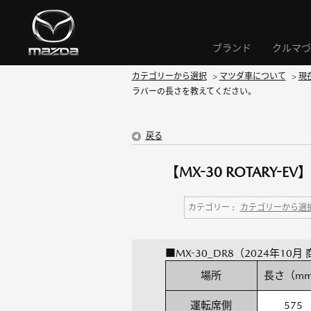
ブランド
クルマづ
カテゴリーから選択
>
マツダ車について
>
現
ラバーの長さを教えてください。
戻る
【MX-30 ROTAR
カテゴリー :
カテゴリーから選
■MX-30_DR8（2024年10
場所
長さ（m
運転席側
575