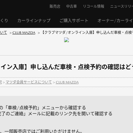
販売店
中古車
リコール情報
ニュースリリ
くり
カーラインナップ
ご購入サポート
オーナー/カーラ
いて
>
CLUB MAZDA
>
【クラブマツダ/オンライン入庫】申し込んだ車検・点検予
ライン入庫】申し込んだ車検・点検予約の確認はど
択
>
マツダ会員サービスについて
>
CLUB MAZDA
。
ページの「車検/点検予約」メニューから確認する
完了のご連絡」メールに記載のリンク先を開いて確認する
、一部販売店ではご利用いただけません。