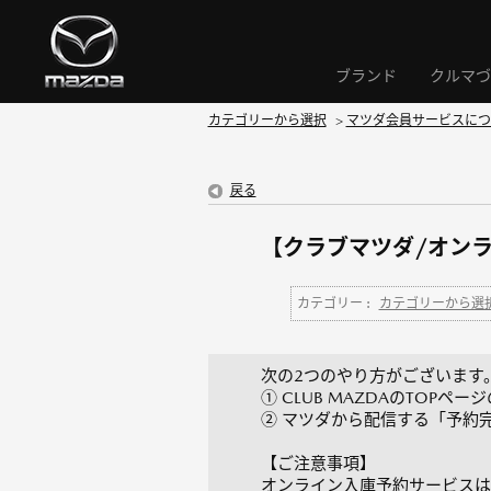
ブランド
クルマづ
カテゴリーから選択
>
マツダ会員サービスにつ
戻る
【クラブマツダ/オン
カテゴリー :
カテゴリーから選
次の2つのやり方がございます
① CLUB MAZDAのTOP
➁ マツダから配信する「予約
【ご注意事項】
オンライン入庫予約サービスは