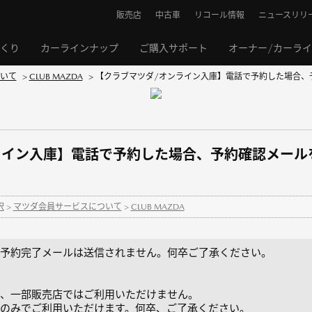
販売店
中古車
リコール情報
ニュースリリ
くり
カーラインナップ
ご購入サポート
オーナー/カーラ
いて
>
CLUB MAZDA
>
【クラブマツダ/オンライン入庫】電話で予約した場合、予
ライン入庫】電話で予約した場合、予約確認メール
択
>
マツダ会員サービスについて
>
CLUB MAZDA
予約完了メールは送信されません。何卒ご了承ください。
、一部販売店ではご利用いただけません。
のみでご利用いただけます。何卒、ご了承ください。