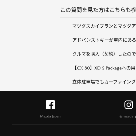
この質問を見た方はこちらも
マツダスカイプランとマツダア
アドバンストキーが車内にある
クルマを購入（契約）したので
【CX-80】XD S Packag
立体駐車場でもカーファインダ
Mazda Japan
@mazda_j