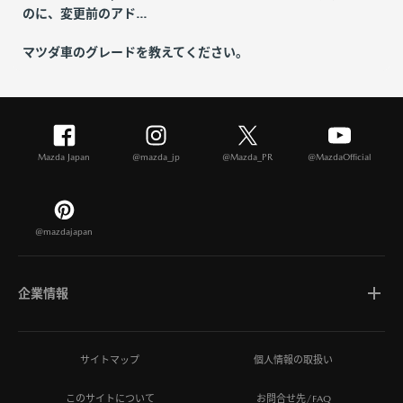
のに、変更前のアド...
マツダ車のグレードを教えてください。
Mazda Japan
@mazda_jp
@Mazda_PR
@MazdaOfficial
@mazdajapan
企業情報
マツダについて
サイトマップ
個人情報の取扱い
このサイトについて
お問合せ先/FAQ
ひとを想う価値創造