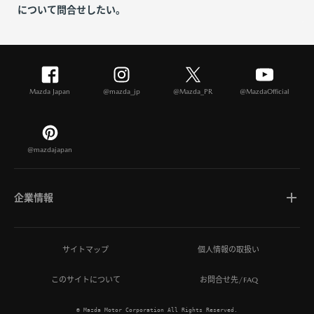
について問合せしたい。
Mazda Japan
@mazda_jp
@Mazda_PR
@MazdaOfficial
@mazdajapan
企業情報
マツダについて
サイトマップ
個人情報の取扱い
このサイトについて
お問合せ先/FAQ
ひとを想う価値創造
© Mazda Motor Corporation All Rights Reserved.