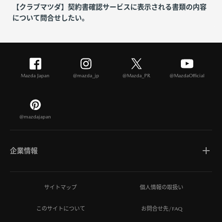
【クラブマツダ】契約書確認サービスに表示される書類の内容
について問合せしたい。
Mazda Japan
@mazda_jp
@Mazda_PR
@MazdaOfficial
@mazdajapan
企業情報
マツダについて
サイトマップ
個人情報の取扱い
このサイトについて
お問合せ先/FAQ
ひとを想う価値創造