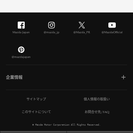
Mazda Japan
@mazda_jp
@Mazda_PR
@MazdaOfficial
@mazdajapan
企業情報
マツダについて
サイトマップ
個人情報の取扱い
このサイトについて
お問合せ先/FAQ
ひとを想う価値創造
© Mazda Motor Corporation All Rights Reserved.
MAZDA MIRAI BASE