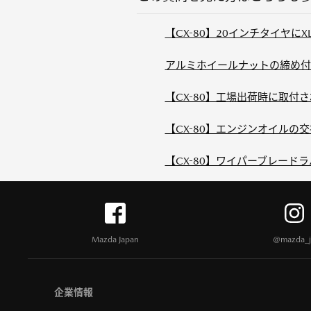
【CX-80】20インチタイヤにX
アルミホイールナットの締め付
【CX-80】工場出荷時に取付
【CX-80】エンジンオイルの
【CX-80】ワイパーブレード
Mazda Japan
@mazda_j
企業情報