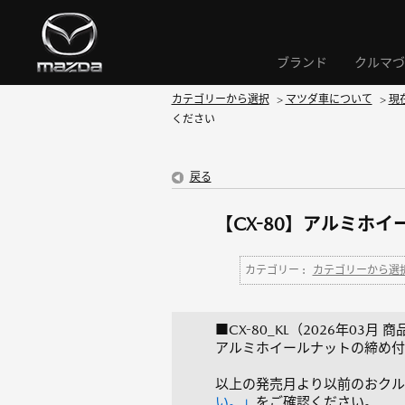
ブランド
クルマづ
カテゴリーから選択
>
マツダ車について
>
現
ください
戻る
【CX-80】アルミホ
カテゴリー :
カテゴリーから選
■CX-80_KL（2026年03月 
アルミホイールナットの締め付けト
以上の発売月より以前のおクル
い。」
をご確認ください。