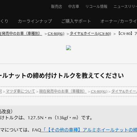
販売店
中古車
リコール情報
ニュースリリ
くり
カーラインナップ
ご購入サポート
オーナー/カーラ
在発売中のお車（車種別）
>
CX-80(KL)
>
タイヤ&ホイール(CX-80)
>
【CX-80
イールナットの締め付けトルクを教えてください
択
>
マツダ車について
>
現在発売中のお車（車種別）
>
CX-80(KL)
>
タイヤ&ホイール(
商品改良）
ルクは、127.5N・m（13kgf・m）です。
マについては、FAQ
「【その他の車種】アルミホイールナットの