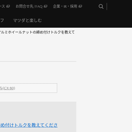
ース
お問合せ先/FAQ
企業・IR・採用
イフ
マツダと楽しむ
】アルミホイールナットの締め付けトルクを教えて
CX-80)
締め付けトルクを教えてくださ