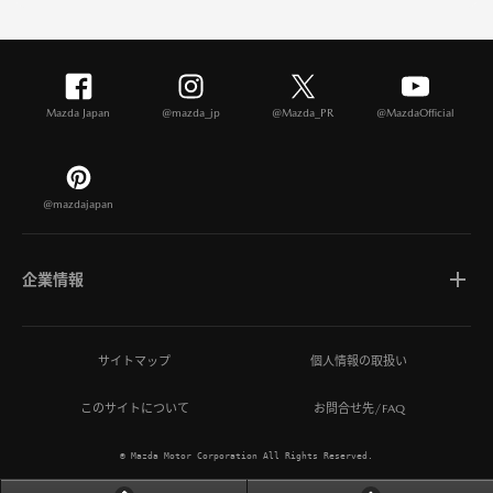
Mazda Japan
@mazda_jp
@Mazda_PR
@MazdaOfficial
@mazdajapan
企業情報
マツダについて
サイトマップ
個人情報の取扱い
このサイトについて
お問合せ先/FAQ
ひとを想う価値創造
© Mazda Motor Corporation All Rights Reserved.
MAZDA MIRAI BASE