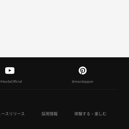
MazdaOfficial
@mazdajapan
ュースリリース
採用情報
体験する・楽しむ