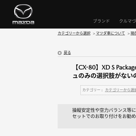
ブランド
クルマづ
カテゴリーから選択
>
マツダ車について
>
現
戻る
【CX-80】XD S 
ュのみの選択肢がない
カテゴリー :
カテゴリーから選
操縦安定性や空力バランス等に
セットでのお取り付けをお勧め