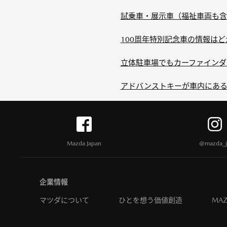
試乗車・展示車（福祉車両も含
100周年特別記念車の情報はど
立体駐車場でもカーファインダ
アドバンストキーが車内にある
Mazda Japan
@mazda_j
企業情報
マツダについて
ひとを想う価値創造
MAZ