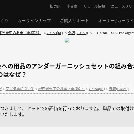
販売店
中古車
リコール情報
ニュースリリ
くり
カーラインナップ
ご購入サポート
オーナー/カーラ
在発売中のお車（車種別）
>
CX-80(KL)
>
外装(CX-80)
>
【CX-80】XD S Pac
Packageへの用品のアンダーガーニッシュセットの組
のはなぜ？
択
>
マツダ車について
>
現在発売中のお車（車種別）
>
CX-80(KL)
>
外装(CX-80)
つきまして、セットでの評価を行っております為、単品での取付け
いたします。