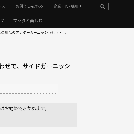
ース
お問合せ先/FAQ
企業・IR・採用
イフ
マツダと楽しむ
kageへの用品のアンダーガーニッシュセット...
み合わせで、サイドガーニッシ
はお勧めできかねます。