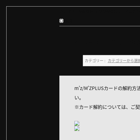
カテゴリーから選択
>
マツダ会員サービスにつ
戻る
m'z/M'ZPLUSカ
カテゴリー :
カテゴリーから選
m'z/M'ZPLUSカードの解
い。
※カード解約については、ご契