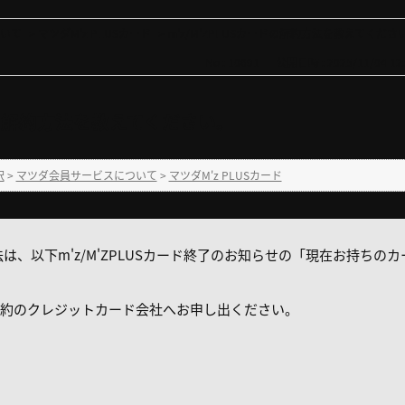
いて
>
マツダM'z PLUSカード
>
m'z/M'ZPLUSカードの解約方法を教えてくださ
No : 10691
公開日時 : 2025/11/04 12:
ードの解約方法を教えてください。
択
>
マツダ会員サービスについて
>
マツダM'z PLUSカード
約方法は、以下m'z/M'ZPLUSカード終了のお知らせの「現在お持ち
約のクレジットカード会社へお申し出ください。