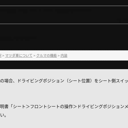
ルマの機能
>
内装
>
シートメモリー機能とはなんですか？
No : 6
はなんですか？
択
>
マツダ車について
>
クルマの機能
>
内装
の場合、ドライビングポジション（シート位置）をシート側スイ
明書「シート＞フロントシートの操作＞ドライビングポジション
い。