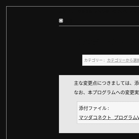
カテゴリーから選択
>
マツダ車について
>
マ
戻る
【マツダコネクト】プログ
カテゴリー :
カテゴリーから選
主な変更点につきましては、添付フ
なお、本プログラムへの変更実
添付ファイル :
マツダコネクト_プログラムVer.56