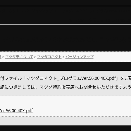
ツダコネクト
>
バージョンアップ
>
【マツダコネクト】プログラムVer.56.00.40
No : 7107
公開日時 : 2021/03/05 13:
ラムVer.56.00.40＊の主な変更点について教
択
>
マツダ車について
>
マツダコネクト
>
バージョンアップ
ァイル「マツダコネクト_プログラムVer.56.00.40X.pdf」を
施につきましては、マツダ特約販売店へお問合せいただきますよ
.00.40X.pdf