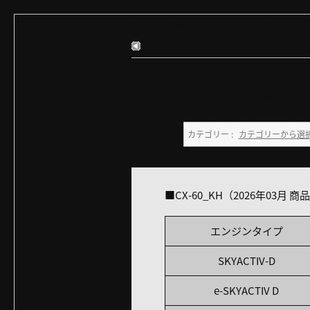
カテゴリーから選択
>
マツダ車について
>
現
戻る
【CX-60】使用燃料
カテゴリー :
カテゴリーから選
■CX-60_KH（2026年03月 
エンジンタイプ
SKYACTIV-D
e-SKYACTIV D