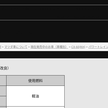
在発売中のお車（車種別）
>
CX-60(KH)
>
パワートレイン(CX-60)
>
【CX-60
No : 9774
公開日時 : 2024/12/11 11:
を教えてください。
択
>
マツダ車について
>
現在発売中のお車（車種別）
>
CX-60(KH)
>
パワートレイン(C
商品改良）
使用燃料
軽油