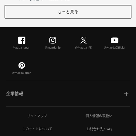
もっと見る
Mazda Japan
@mazda_jp
@Mazda_PR
@MazdaOfficial
@mazdajapan
企業情報
マツダについて
サイトマップ
個人情報の取扱い
このサイトについて
お問合せ先/FAQ
ひとを想う価値創造