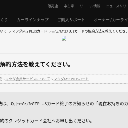
販売店
中古車
リコール情報
ニュースリリ
くり
カーラインナップ
ご購入サポート
オーナー/カーラ
いて
>
マツダM'z PLUSカード
>
m'z/M'ZPLUSカードの解約方法を教えてくださ
ードの解約方法を教えてください。
択
>
マツダ会員サービスについて
>
マツダM'z PLUSカード
約方法は、以下m'z/M'ZPLUSカード終了のお知らせの「現在お持
約のクレジットカード会社へお申し出ください。