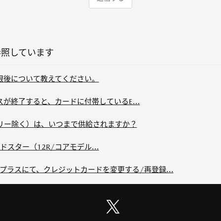
参照しています
効期限後について教えてください。
ビスが終了すると、カードに付帯しているE...
リー除く）は、いつまで供給されますか？
 ロードスター（12R/コアモデル...
プラスにて、クレジットカードを変更する/再登録...