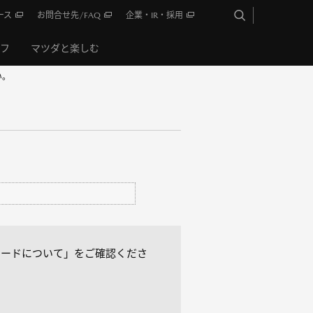
ース
お問合せ先/FAQ
企業・IR・採用
イフ
マツダと楽しむ
い。
ちのカードについて」をご確認くださ