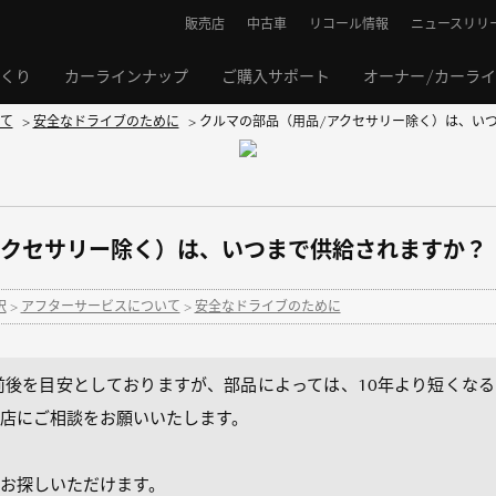
販売店
中古車
リコール情報
ニュースリリ
くり
カーラインナップ
ご購入サポート
オーナー/カーラ
て
>
安全なドライブのために
>
クルマの部品（用品/アクセサリー除く）は、い
アクセサリー除く）は、いつまで供給されますか？
択
>
アフターサービスについて
>
安全なドライブのために
前後を目安としておりますが、部品によっては、10年より短くな
店にご相談をお願いいたします。
お探しいただけます。