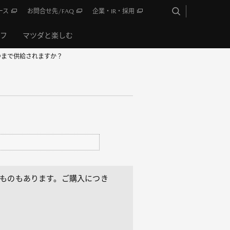
ース
お問合せ先/FAQ
企業・IR・採用
イフ
マツダと楽しむ
つまで供給されますか？
るものもあります。ご購入につき