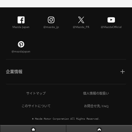
Mazda Japan
@mazda_jp
@Mazda_PR
@MazdaOfficial
@mazdajapan
企業情報
マツダについて
サイトマップ
個人情報の取扱い
このサイトについて
お問合せ先/FAQ
ひとを想う価値創造
© Mazda Motor Corporation All Rights Reserved.
MAZDA MIRAI BASE