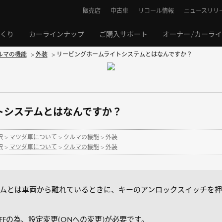
販売店
中古車
リコール情報
ニュースリリ
くり
カーラインナップ
ご購入サポート
オーナー/カーラ
ルマの機能
>
外装
>
リービングホームライトシステムとはなんですか？
トシステムとはなんですか？
択
>
マツダ車について
>
クルマの機能
>
外装
択
>
マツダ車について
>
クルマの機能
>
外装
ムとは車両から離れているときに、キーのアンロックスイッチを押
Fの為、設定変更(ONへの変更)が必要です。