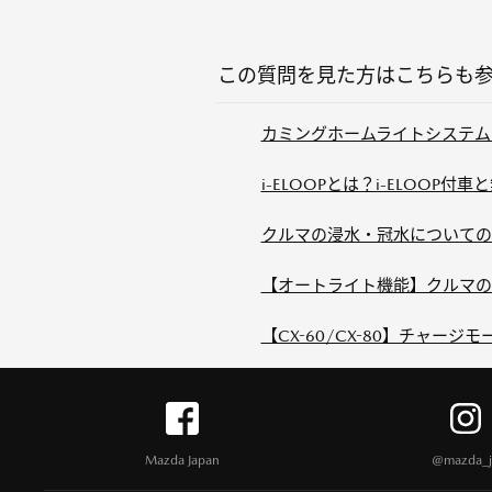
この質問を見た方はこちらも
カミングホームライトシステム
i-ELOOPとは？i-ELOOP付
クルマの浸水・冠水についての
【オートライト機能】クルマの
【CX-60/CX-80】チャージ
Mazda Japan
@mazda_j