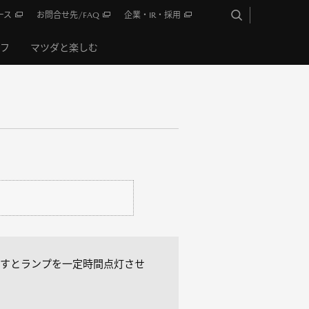
ース
お問合せ先/FAQ
企業・IR・採用
イフ
マツダと楽しむ
すとランプを一定時間点灯させ