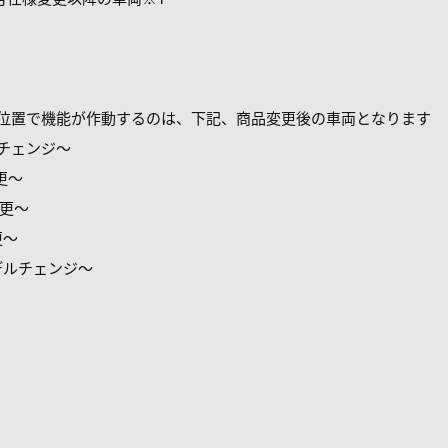
Oの位置で機能が作動するのは、下記、商品変更後の車両となります
グチェンジ～
変更～
変更～
更～
モデルチェンジ～