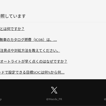
参照しています
とは何ですか？
車と無車のカタログ燃費（JC08）は、...
注意点や対処方法を教えてください。
オートライトが早く点くのはなぜですか？
モードで設定できる目標SOCは何%から何...
p
@Mazda_PR
@