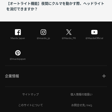
【オートライト機能】夜間にクルマを動かす際、ヘッドライト
を消灯できますか？
Mazda Japan
@mazda_jp
@Mazda_PR
@MazdaOfficial
@mazdajapan
企業情報
マツダについて
サイトマップ
個人情報の取扱い
このサイトについて
お問合せ先/FAQ
ひとを想う価値創造