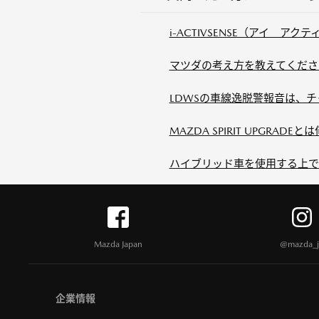
i-ACTIVSENSE（アイ ア
マツダの考え方を教えてください。【
LDWSの車線逸脱警報音は、チ
MAZDA SPIRIT UPGRADE
ハイブリッド車を使用する上で
Mazda Japan
@mazda_j
企業情報