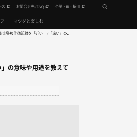
ース
お問合せ先/FAQ
企業・IR・採用
イフ
マツダと楽しむ
衝突警報作動距離を「近い」/「遠い」の...
い」の意味や用途を教えて