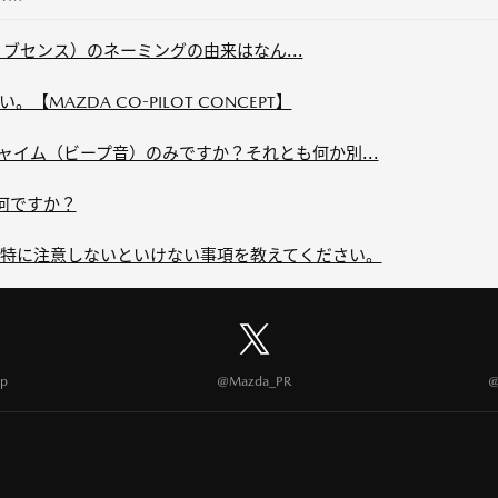
クティブセンス）のネーミングの由来はなん...
MAZDA CO-PILOT CONCEPT】
ャイム（ビープ音）のみですか？それとも何か別...
とは何ですか？
特に注意しないといけない事項を教えてください。
p
@Mazda_PR
@