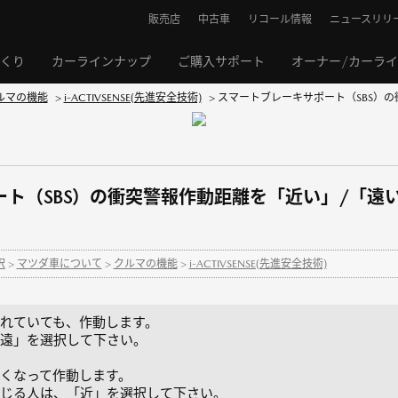
販売店
中古車
リコール情報
ニュースリリ
くり
カーラインナップ
ご購入サポート
オーナー/カーラ
ルマの機能
>
i-ACTIVSENSE(先進安全技術)
>
スマートブレーキサポート（SBS）の
ート（SBS）の衝突警報作動距離を「近い」/「遠
択
>
マツダ車について
>
クルマの機能
>
i-ACTIVSENSE(先進安全技術)
れていても、作動します。
遠」を選択して下さい。
くなって作動します。
じる人は、「近」を選択して下さい。