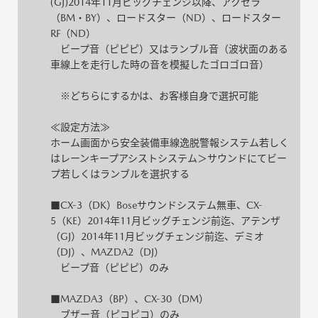
(GJ)2014年11月ビッグチェンジ以降、アクセラ
（BM・BY）、ロードスター（ND）、ロードスター
RF（ND）
ビープ音（ピピピ）又はランブル音（波状面のある
車線上を走行した時の音を模擬したゴロゴロ音）
※どちらにするかは、お客様自身で選択可能
≪設定方法≫
ホーム画面から安全装備車線逸脱警報システム若しく
はレーンキープアシストシステム＞サウンドにてビー
プ若しくはランブルを選択する
■CX-3（DK）Boseサウンドシステム無車、CX-
5（KE）2014年11月ビッグチェンジ前迄、アテンザ
（GJ）2014年11月ビッグチェンジ前迄、デミオ
（DJ）、MAZDA2（DJ）
ビープ音（ピピピ）のみ
■MAZDA3（BP）、CX-30（DM）
ブザー音（ピコピコ）のみ