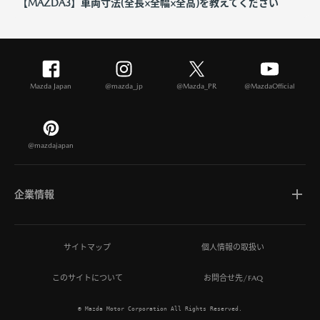
【MAZDA3】車両寸法(全長×全幅×全高)を教えてください
Mazda Japan
@mazda_jp
@Mazda_PR
@MazdaOfficial
@mazdajapan
企業情報
マツダについて
サイトマップ
個人情報の取扱い
このサイトについて
お問合せ先/FAQ
ひとを想う価値創造
© Mazda Motor Corporation All Rights Reserved.
MAZDA MIRAI BASE