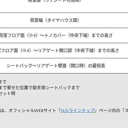
荷室長（リアシート可倒時）
荷室幅（タイヤハウス間）
荷室フロア面（※4）～トノカバー（中央下端）までの高さ
室フロア面（※4）～リアゲート開口部（中央下端）までの高さ
シートバック～リアゲート壁面（閉口時）の最短長
まで
まで寄せた位置で助手席シートバックまで
セット時
は、オフィシャルWEBサイト『
SUVラインナップ
』ページ内の「ス