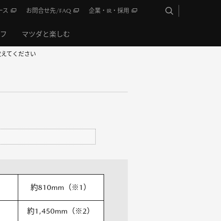
ース
お問合せ先/FAQ
企業・IR・採用
イフ
マツダと楽しむ
教えてください
約810mm（※1）
約1,450mm（※2）