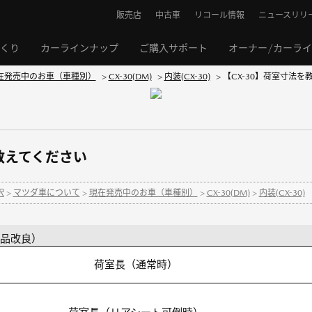
販売店
中古車
リコール情報
ニュースリリ
くり
カーラインナップ
ご購入サポート
オーナー/カーラ
在発売中のお車（車種別）
>
CX-30(DM)
>
内装(CX-30)
>
【CX-30】荷室寸法を
を教えてください
択
>
マツダ車について
>
現在発売中のお車（車種別）
>
CX-30(DM)
>
内装(CX-30)
 商品改良）
荷室長（通常時）