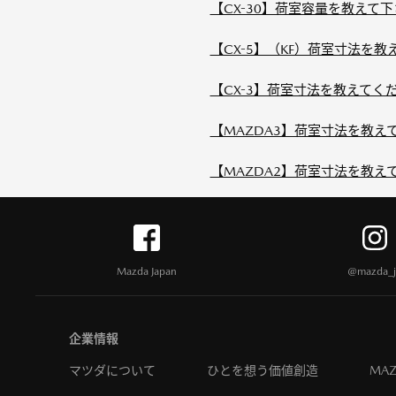
【CX-30】荷室容量を教えて
【CX-5】（KF）荷室寸法を教
【CX-3】荷室寸法を教えてく
【MAZDA3】荷室寸法を教え
【MAZDA2】荷室寸法を教え
Mazda Japan
@mazda_j
企業情報
マツダについて
ひとを想う価値創造
MAZ