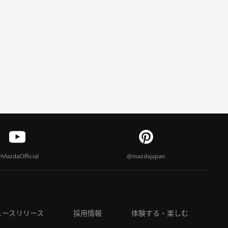
MazdaOfficial
@mazdajapan
ュースリリース
採用情報
体験する・楽しむ