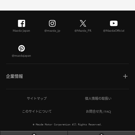
Mazda Japan
@mazda_jp
@Mazda_PR
@MazdaOfficial
@mazdajapan
企業情報
マツダについて
サイトマップ
個人情報の取扱い
このサイトについて
お問合せ先/FAQ
ひとを想う価値創造
© Mazda Motor Corporation All Rights Reserved.
MAZDA MIRAI BASE