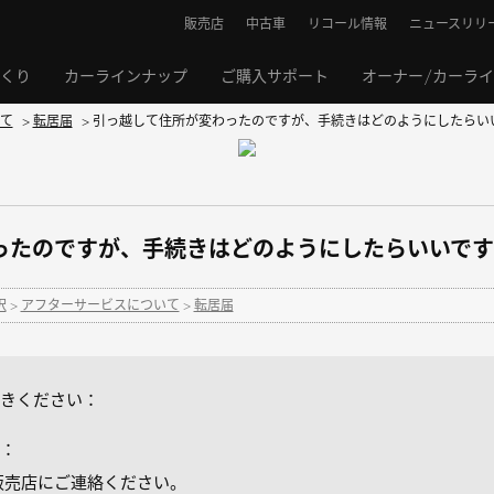
販売店
中古車
リコール情報
ニュースリリ
くり
カーラインナップ
ご購入サポート
オーナー/カーラ
て
>
転居届
>
引っ越して住所が変わったのですが、手続きはどのようにしたらい
ったのですが、手続きはどのようにしたらいいです
択
>
アフターサービスについて
>
転居届
きください：
：
販売店にご連絡ください。