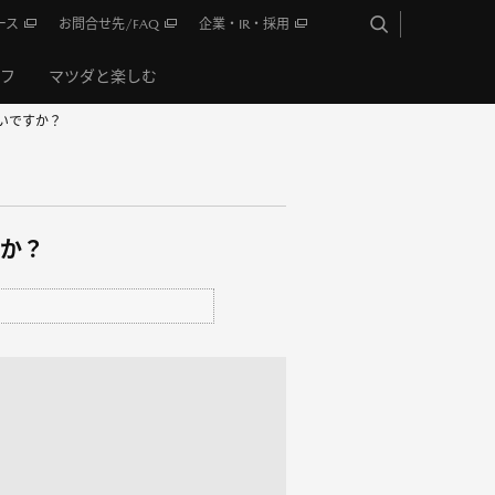
ース
お問合せ先/FAQ
企業・IR・採用
イフ
マツダと楽しむ
いですか？
か？