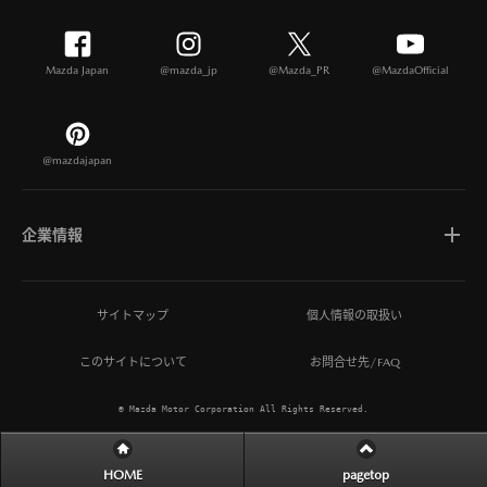
Mazda Japan
@mazda_jp
@Mazda_PR
@MazdaOfficial
@mazdajapan
企業情報
マツダについて
サイトマップ
個人情報の取扱い
このサイトについて
お問合せ先/FAQ
ひとを想う価値創造
© Mazda Motor Corporation All Rights Reserved.
MAZDA MIRAI BASE
HOME
pagetop
サステナビリティ