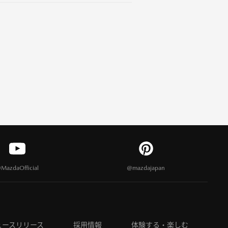
MazdaOfficial
@mazdajapan
ュースリリース
採用情報
体験する・楽しむ