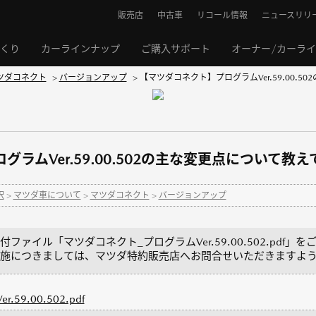
販売店
中古車
リコール情報
ニュースリリ
くり
カーラインナップ
ご購入サポート
オーナー/カーラ
ツダコネクト
>
バージョンアップ
>
【マツダコネクト】プログラムVer.59.00.50
ラムVer.59.00.502の主な変更点について教
択
>
マツダ車について
>
マツダコネクト
>
バージョンアップ
ァイル「マツダコネクト_プログラムVer.59.00.502.pdf」
施につきましては、マツダ特約販売店へお問合せいただきますよ
9.00.502.pdf