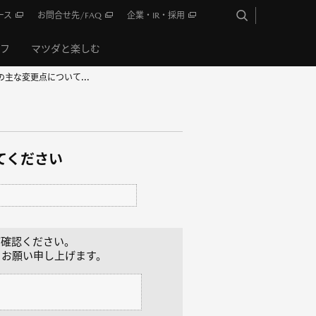
ース
お問合せ先/FAQ
企業・IR・採用
イフ
マツダと楽しむ
2の主な変更点について...
えてください
をご確認ください。
うお願い申し上げます。