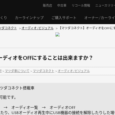
販売店
中古車
リコール情報
ニュースリリ
くり
カーラインナップ
ご購入サポート
オーナー/カーラ
ツダコネクト
>
オーディオ/ビジュアル
>
【マツダコネクト】オーディオをOFFに
ディオをOFFにすることは出来ますか？
択
>
マツダ車について
>
マツダコネクト
>
オーディオ/ビジュアル
マツダコネクト搭載車
可能です。
→ オーディオ一覧 → オーディオOFF
たり、USBオーディオ再生中にUSB機器の接続を解除したりした場