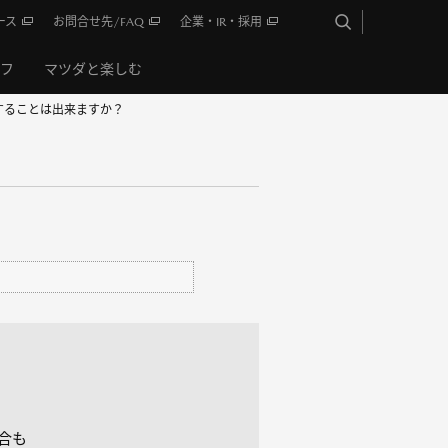
ース
お問合せ先/FAQ
企業・IR・採用
イフ
マツダと楽しむ
することは出来ますか？
合も