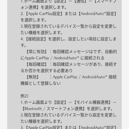
1.ホーム画面より【設定】－【通信】－【スマートフ
ォン連携】を選択します。
2.【Apple CarPlay設定】または【AndroidAuto™設定】
を選択します。
3.現在登録されているデバイス一覧から設定を変更し
たい機器を選択します。
4.【接続設定】を選択し、設定したい項目に設定しま
す。
【常に有効】：毎回確認メッセージはでず、自動的
にApple CarPlay / AndroidAuto™ に接続される
【毎回確認】：毎回確認メッセージがあり、接続す
るか否かを選択する必要あり
【無効】 ：Apple CarPlay / AndroidAuto™ 接続
機器として登録しない
例2）
1.ホーム画面より【設定】－【モバイル機器連携】－
【Bluetooth / スマートフォン連携】を選択します。
2.現在登録されているデバイス一覧から設定を変更し
たい機器を選択します。
3.【Apple CarPlay設定】または【AndroidAuto™設定】