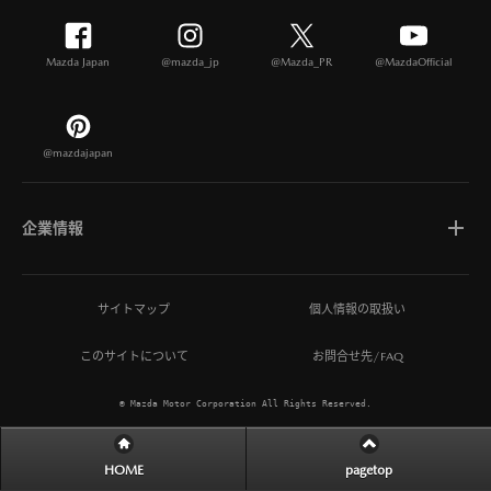
Mazda Japan
@mazda_jp
@Mazda_PR
@MazdaOfficial
@mazdajapan
企業情報
マツダについて
サイトマップ
個人情報の取扱い
このサイトについて
お問合せ先/FAQ
ひとを想う価値創造
© Mazda Motor Corporation All Rights Reserved.
MAZDA MIRAI BASE
HOME
pagetop
サステナビリティ