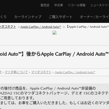
販売店
中古車
リコール情報
ニュースリリ
くり
カーラインナップ
ご購入サポート
オーナー/カーラ
ツダコネクト
>
Apple CarPlay / Android Auto™
>
【Apple CarPlay / Android Au
Android Auto™】後からApple CarPlay / Andro
択
>
マツダ車について
>
マツダコネクト
>
Apple CarPlay / Android Auto™
Auto™の後付け商品を、Apple CarPlay / Android Auto™非装備の
ZDA2 15Cのマツダコネクトパッケージ、デミオ 15Cのコネク
ご用意しております。
ましては、お車をご購入いただきました、もしくはお近くのマツ
。