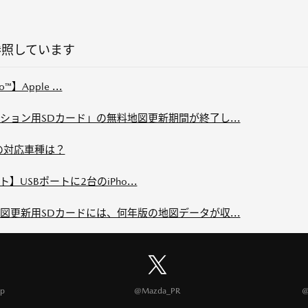
参照しています
to™】Apple ...
ョン用SDカード」の無料地図更新期間が終了し...
uto™の対応車種は？
クト】USBポートに2台のiPho...
更新用SDカードには、何年版の地図データが収...
p
@Mazda_PR
@