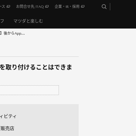
ース
お問合せ先/FAQ
企業・IR・採用
イフ
マツダと楽しむ
to™】後からApp...
id Auto™を取り付けることはできま
ティビティ
ダ販売店