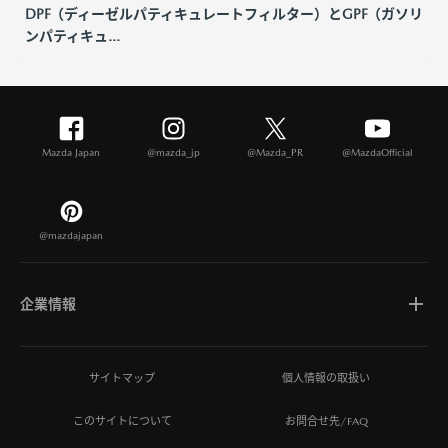
DPF（ディーゼルパティキュレートフィルター）とGPF（ガソリ
ンパティキュ...
Mazda Japan
@mazda_jp
@Mazda_PR
@MazdaOfficial
@mazdajapan
企業情報
マツダについて
サイトマップ
個人情報の取扱い
このサイトについて
お問合せ先/FAQ
ひとを想う価値創造