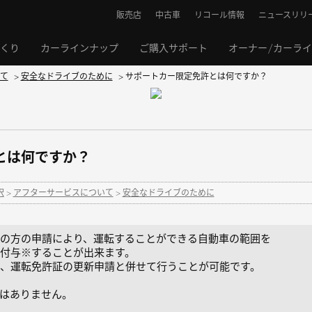
販売店
中古車
リコール情報
ニュースリリ
くり
カーラインナップ
ご購入サポート
オーナー/カーラ
て
>
安全なドライブのために
>
サポートカー限定免許とは何ですか？
とは何ですか？
択
>
アフターサービスについて
>
安全なドライブのために
の方の申請により、運転することができる自動車の範囲を
付与※することが出来ます。
、運転免許証の更新申請と併せて行うことが可能です。
はありません。