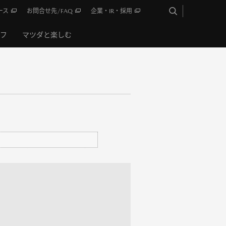
ース
お問合せ先/FAQ
企業・IR・採用
イフ
マツダと楽しむ