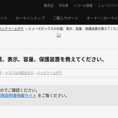
販売店
中古車
リコール情報
ニュースリリ
くり
カーラインナップ
ご購入サポート
オーナー/カーラ
バッテリー上がり
>
ヒューズボックスの位置、表示、容量、保護装置を教えてくだ
置、表示、容量、保護装置を教えてください。
択
>
トラブルが起きたら
>
バッテリー上がり
のでご確認ください。
取扱説明書掲載サイト
をご覧ください。