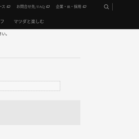
ース
お問合せ先/FAQ
企業・IR・採用
イフ
マツダと楽しむ
さい。