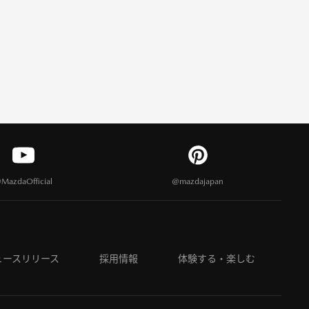
MazdaOfficial
@mazdajapan
ュースリリース
採用情報
体験する・楽しむ