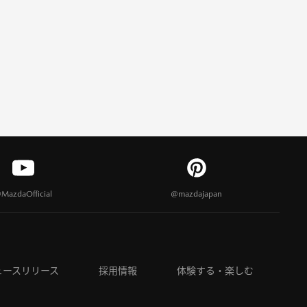
MazdaOfficial
@mazdajapan
ュースリリース
採用情報
体験する・楽しむ