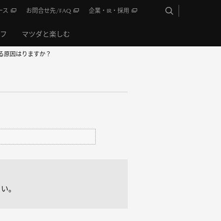
ース
お問合せ先/FAQ
企業・IR・採用
イフ
マツダと楽しむ
る原因はりますか？
さい。