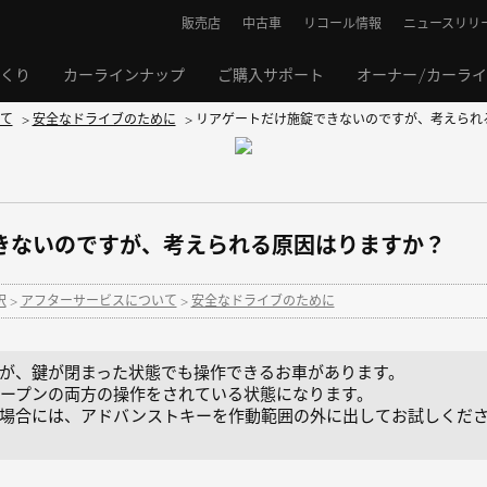
販売店
中古車
リコール情報
ニュースリリ
くり
カーラインナップ
ご購入サポート
オーナー/カーラ
て
>
安全なドライブのために
>
リアゲートだけ施錠できないのですが、考えられ
きないのですが、考えられる原因はりますか？
択
>
アフターサービスについて
>
安全なドライブのために
が、鍵が閉まった状態でも操作できるお車があります。
ープンの両方の操作をされている状態になります。
場合には、アドバンストキーを作動範囲の外に出してお試しくだ