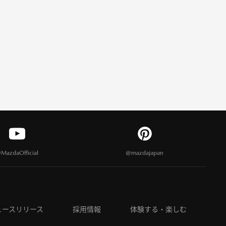
MazdaOfficial
@mazdajapan
ュースリリース
採用情報
体験する・楽しむ