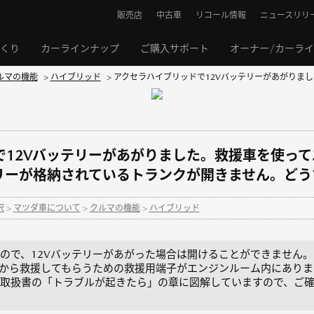
販売店
中古車
リコール情報
ニュースリリ
くり
カーラインナップ
ご購入サポート
オーナー/カーラ
ルマの機能
>
ハイブリッド
>
アクセラハイブリッドで12Vバッテリーがあがりました
で12Vバッテリーがあがりました。救援車を使っ
テリーが格納されているトランクが開きません。ど
択
>
マツダ車について
>
クルマの機能
>
ハイブリッド
ので、12Vバッテリーがあがった場合は開けることができません。
車から救援してもらうための救援用端子がエンジンルーム内にあり
取扱書の「トラブルが起きたら」の章に図解していますので、ご