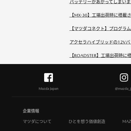
バッテリーがあがってしまいま
【MX-30】工場出荷時に搭
【マツダコネクト】プログラムVer
アクセラハイブリッドの12Vバ
【ROADSTER】工場出荷時
Mazda Japan
@mazda_j
企業情報
マツダについて
ひとを想う価値創造
MAZ