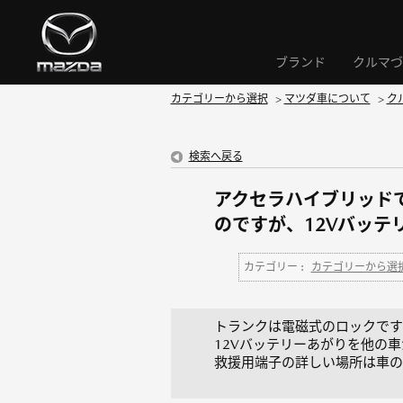
ブランド
クルマづ
カテゴリーから選択
>
マツダ車について
>
ク
検索へ戻る
アクセラハイブリッド
のですが、12Vバッ
カテゴリー :
カテゴリーから選
トランクは電磁式のロックです
12Vバッテリーあがりを他の
救援用端子の詳しい場所は車の