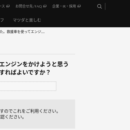
ース
お問合せ先/FAQ
企業・IR・採用
イフ
マツダと楽しむ
。救援車を使ってエンジ...
てエンジンをかけようと思う
うすればよいですか？
ますのでこれをご利用ください。
確認ください。