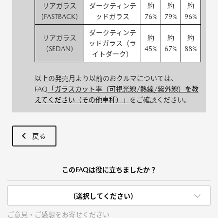
リアガラス
ダークティンテ
約
約
約
(FASTBACK)
ッドガラス
76%
79%
96%
ダークティンテ
リアガラス
約
約
約
ッドガラス（ラ
(SEDAN)
45%
67%
88%
イトダーク）
以上の発売月より以前のおクルマについては、
FAQ
「ガラスカット率（可視光線/熱線/紫外線）を教
えてください（その他車種）」
をご確認ください。
戻る
このFAQは役に立ちましたか？
(選択してください)
ご意見・ご感想をお寄せください