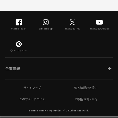
Mazda Japan
@mazda_jp
@Mazda_PR
@MazdaOfficial
@mazdajapan
企業情報
マツダについて
サイトマップ
個人情報の取扱い
このサイトについて
お問合せ先/FAQ
ひとを想う価値創造
© Mazda Motor Corporation All Rights Reserved.
MAZDA MIRAI BASE