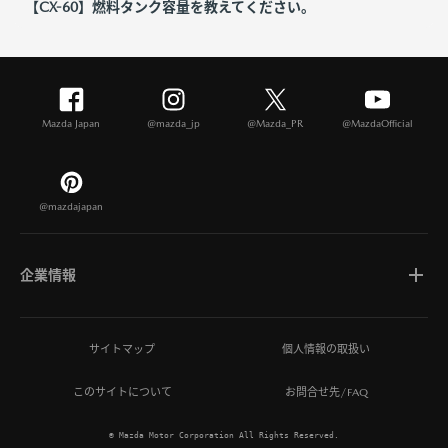
【CX-60】燃料タンク容量を教えてください。
Mazda Japan
@mazda_jp
@Mazda_PR
@MazdaOfficial
@mazdajapan
企業情報
マツダについて
サイトマップ
個人情報の取扱い
このサイトについて
お問合せ先/FAQ
ひとを想う価値創造
© Mazda Motor Corporation All Rights Reserved.