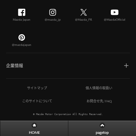
Mazda Japan
@mazda_jp
@Mazda_PR
@MazdaOfficial
@mazdajapan
企業情報
マツダについて
サイトマップ
個人情報の取扱い
このサイトについて
お問合せ先/FAQ
ひとを想う価値創造
© Mazda Motor Corporation All Rights Reserved.
MAZDA MIRAI BASE
HOME
pagetop
サステナビリティ