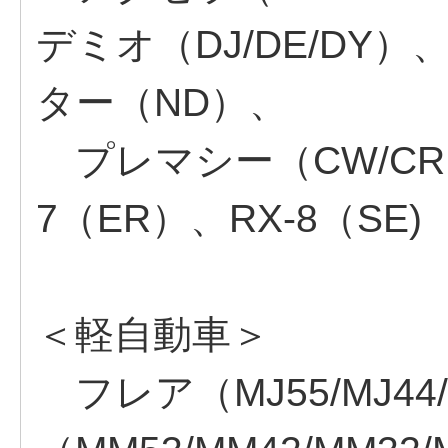
デミオ（DJ/DE/DY）
ター（ND）、
プレマシー（CW/CR
7（ER）、RX-8（SE)
＜軽自動車＞
フレア（MJ55/MJ4