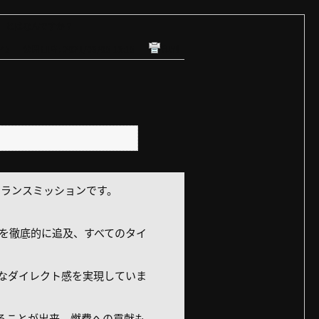
イブ）とはなんですか？
445
公開日時 : 2021/03/05 13:15
印刷
トランスミッションです。
速」を徹底的に追及、すべてのタイ
うなダイレクト感を実現していま
えることが出来、燃費への貢献も