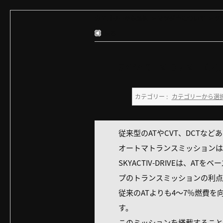
カテゴリーから選択
>
マツダ車について
>
ク
戻る
SKYACTIV-DRI
カテゴリー :
カテゴリーから選
従来型のATやCVT、DCT
オートマトランスミッションはA
SKYACTIV-DRIVEは
プのトランスミッションの利点
従来のATよりも4～7％燃費
す。
このミッションを搭載することで