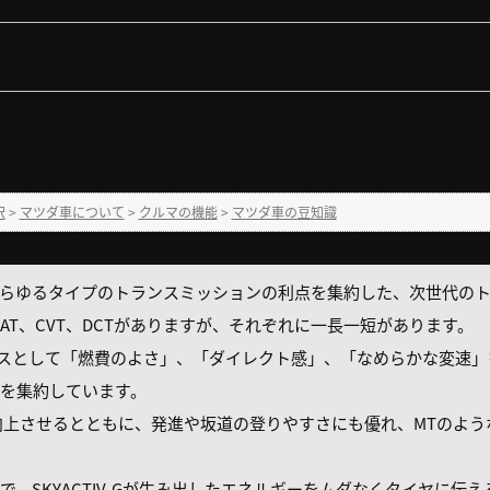
ルマの機能
>
マツダ車の豆知識
>
SKYACTIV-DRIVE（スカイアクティブ・ドラ
No : 7
VE（スカイアクティブ・ドライブ）とはなんですか？
択
>
マツダ車について
>
クルマの機能
>
マツダ車の豆知識
などあらゆるタイプのトランスミッションの利点を集約した、次世代の
T、CVT、DCTがありますが、それぞれに一長一短があります。
、ATをベースとして「燃費のよさ」、「ダイレクト感」、「なめらかな変
を集約しています。
を向上させるとともに、発進や坂道の登りやすさにも優れ、MTのよ
、SKYACTIV-Gが生み出したエネルギーをムダなくタイヤに伝