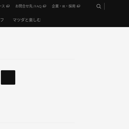
ース
お問合せ先/FAQ
企業・IR・採用
イフ
マツダと楽しむ