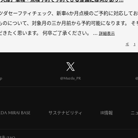
ツダセーフティチェック、新車6か月点検のご予約に対応してお
ものについて、対象月の三か月前から予約可能になります。 そ
きたく思います。 何卒ご了承ください。 ...
詳細表示
≪
1
p
@Mazda_PR
@
DA MIRAI BASE
サステナビリティ
IR情報
ニ
先/FAQ