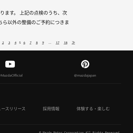
ります。 上記の点検のうち、次
ちら以外の整備のご予約につきま
2
3
4
5
6
7
8
9
…
17
18
≫
MazdaOfficial
@mazdajapan
ュースリリース
採用情報
体験する・楽しむ
© Mazda Motor Corporation All Rights Reserved.