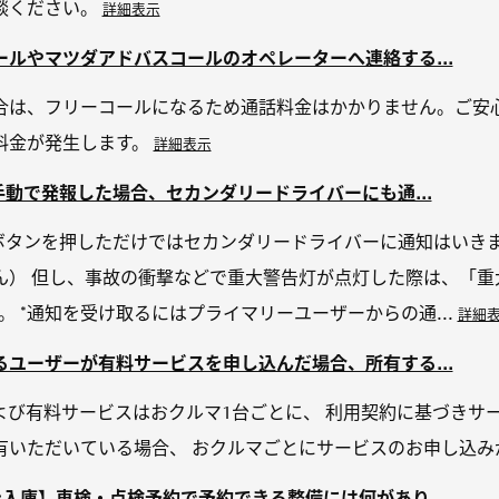
談ください。
詳細表示
ルやマツダアドバスコールのオペレーターへ連絡する...
合は、フリーコールになるため通話料金はかかりません。ご安心
料金が発生します。
詳細表示
手動で発報した場合、セカンダリードライバーにも通...
Sボタンを押しただけではセカンダリードライバーに通知はいき
ん） 但し、事故の衝撃などで重大警告灯が点灯した際は、「重
。 *通知を受け取るにはプライマリーユーザーからの通...
詳細
ユーザーが有料サービスを申し込んだ場合、所有する...
び有料サービスはおクルマ1台ごとに、 利用契約に基づきサー
有いただいている場合、 おクルマごとにサービスのお申し込み
入庫】車検・点検予約で予約できる整備には何があり...