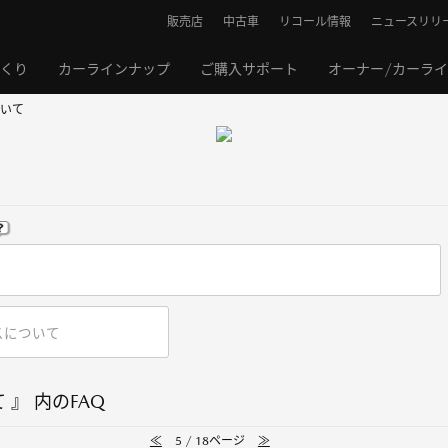
販売店
中古車
リコール情報
ニュースリリ
くり
カーラインナップ
ご購入サポート
オーナー/カーラ
いて
』 内のFAQ
≪
5 / 18ページ
≫