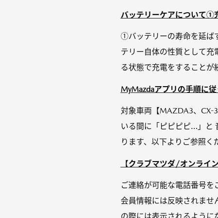
バッテリーケアについて①充
①バッテリーの寿命を延ば
テリー自体の性質として充
る状態で充電をすることが続い
MyMazdaアプリの手順に
対象車両【MAZDA3、CX
いる間に「ピピピピ…」と 
ります、以下よりご参照くだ
【クラブマツダ/オンライン
ご連絡が可能な電話番号をご
会員情報には反映されません
の際には表示されるようになり