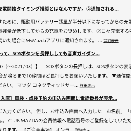
電開始タイミング推奨とはなんですか。②通知される...
すために、駆動用バッテリー残量が半分以下になってからの充
電残量が低下してからの充電をお奨めします。 ②日々充電する
た場合にMyMazdaアプリに通知されます。 ...
詳細表示
従って、SOSボタンを長押ししても音声ガイダン...
-30（～2021/03）】 SOSボタンの長押しは、SOSボタン
音が鳴るまで10秒間ほど長押しをお願いいたします。 ▼通信
さい。 マツダ コネクティッドサー...
詳細表示
入庫】車検・点検予約の申込み画面に電話番号が表示...
入力ください。 但し、お申込み画面へ入力した「お名前」「電話
。 CLUB MAZDAの会員情報へ電話番号のご登録をしてい
ます。 【ご注意事項】 オンラ...
詳細表示