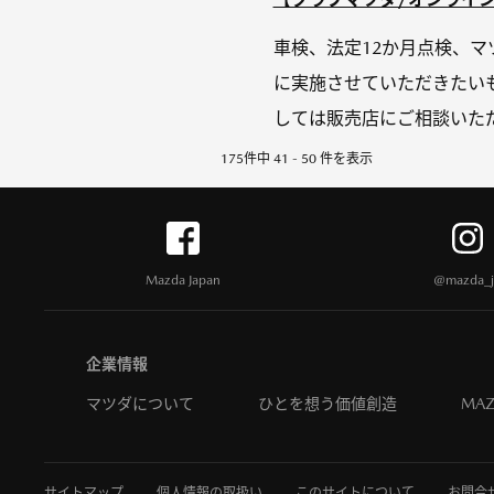
車検、法定12か月点検、マ
に実施させていただきたい
しては販売店にご相談いただ
175件中 41 - 50 件を表示
Mazda Japan
@mazda_j
企業情報
マツダについて
ひとを想う価値創造
MAZ
サイトマップ
個人情報の取扱い
このサイトについて
お問合せ