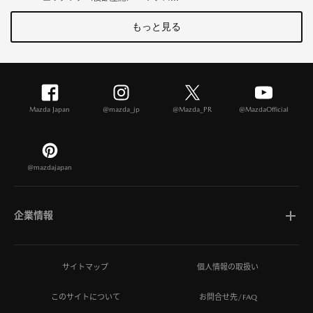
もっと見る
Mazda Japan
@mazda_jp
@Mazda_PR
@MazdaOfficial
@mazdajapan
企業情報
マツダについて
サイトマップ
個人情報の取扱い
このサイトについて
お問合せ先/FAQ
ひとを想う価値創造