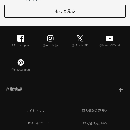
もっと見る
Mazda Japan
@mazda_jp
@Mazda_PR
@MazdaOfficial
@mazdajapan
企業情報
マツダについて
サイトマップ
個人情報の取扱い
このサイトについて
お問合せ先/FAQ
ひとを想う価値創造