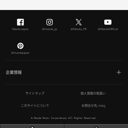
Mazda Japan
@mazda_jp
@Mazda_PR
@MazdaOfficial
@mazdajapan
企業情報
マツダについて
サイトマップ
個人情報の取扱い
このサイトについて
お問合せ先/FAQ
ひとを想う価値創造
© Mazda Motor Corporation All Rights Reserved.
MAZDA MIRAI BASE