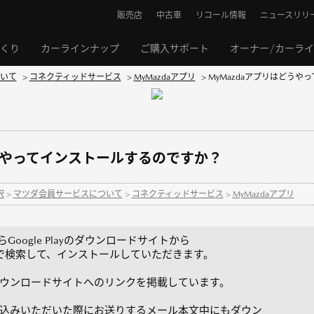
販売店
中古車
リコール情報
ニュースリリ
くり
カーラインナップ
ご購入サポート
オーナー/カーラ
いて
>
コネクティッドサービス
>
MyMazdaアプリ
>
MyMazdaアプリはどう
どうやってインストールするのですか？
択
>
マツダ会員サービスについて
>
コネクティッドサービス
>
MyMazdaアプリ
idならGoogle Playのダウンロードサイトから
」で検索して、インストールしていただきます。
ダウンロードサイトへのリンクを掲載しています。
込みいただいた際にお送りするメール本文中にもダウン