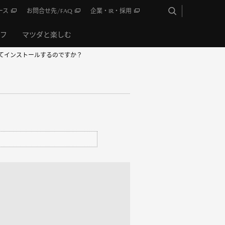
ース
お問合せ先/FAQ
企業・IR・採用
イフ
マツダと楽しむ
やってインストールするのですか？