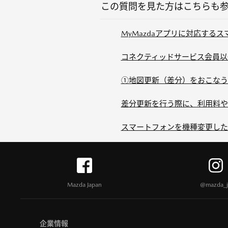
この質問を見た方はこちらも
MyMazdaアプリに対応する
コネクティッドサービス会員以外
①地図更新（差分）をおこなう
差分更新を行う際に、利用料や
スマートフォンを機種変更した場
Mazda Japan
@mazda_j
企業情報