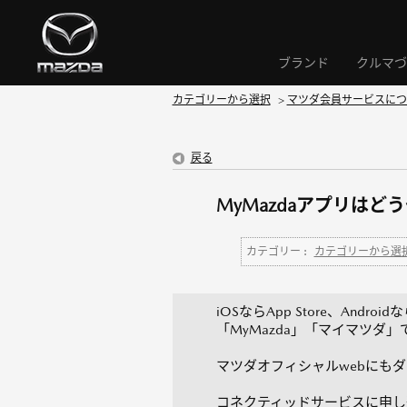
ブランド
クルマづ
カテゴリーから選択
>
マツダ会員サービスにつ
戻る
MyMazdaアプリは
カテゴリー :
カテゴリーから選
iOSならApp Store、Andro
「MyMazda」「マイマツダ
マツダオフィシャルwebにも
コネクティッドサービスに申し