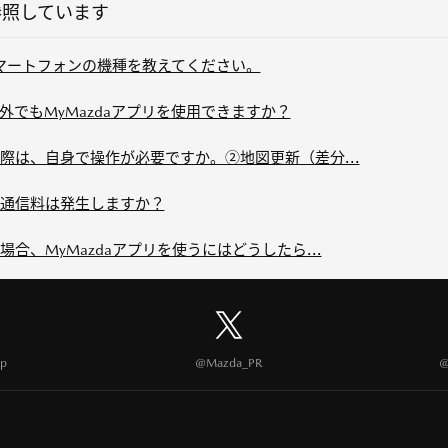
参照しています
スマートフォンの機種を教えてください。
でもMyMazdaアプリを使用できますか？
際は、自身で操作が必要ですか。②地図更新（差分...
通信料は発生しますか？
合、MyMazdaアプリを使うにはどうしたら...
p
@Mazda_PR
@