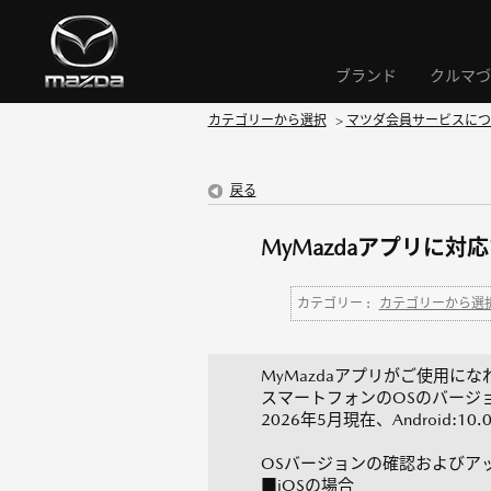
ブランド
クルマづ
カテゴリーから選択
>
マツダ会員サービスにつ
戻る
MyMazdaアプリに
カテゴリー :
カテゴリーから選
MyMazdaアプリがご使用に
スマートフォンのOSのバージ
2026年5月現在、Android:1
OSバージョンの確認およびア
■iOSの場合