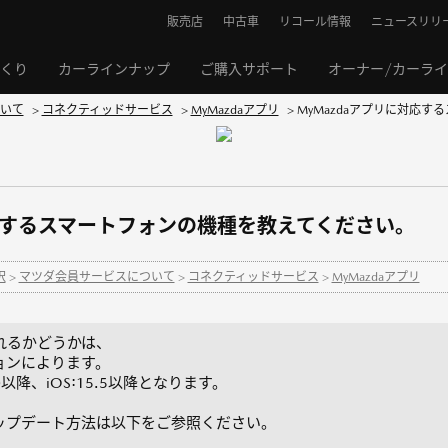
販売店
中古車
リコール情報
ニュースリリ
くり
カーラインナップ
ご購入サポート
オーナー/カーラ
いて
>
コネクティッドサービス
>
MyMazdaアプリ
>
MyMazdaアプリに対応
対応するスマートフォンの機種を教えてください。
択
>
マツダ会員サービスについて
>
コネクティッドサービス
>
MyMazdaアプリ
なれるかどうかは、
ョンによります。
0.0以降、iOS:15.5以降となります。
ップデート方法は以下をご参照ください。