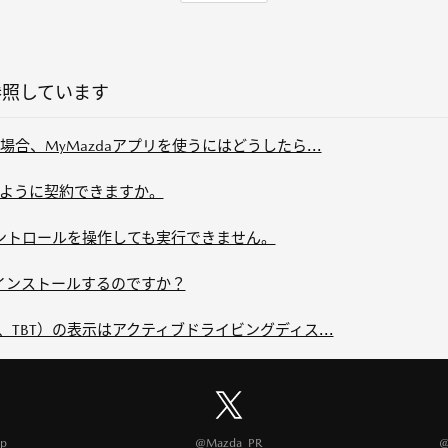
参照しています
合、MyMazdaアプリを使うにはどうしたら...
ように契約できますか。
コントロールを操作しても実行できません。
てインストールするのですか？
TBT）の表示はアクティブドライビングディス...
p
@Mazda_PR
@