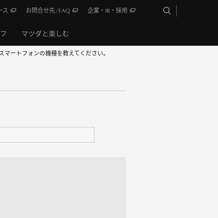
ース
お問合せ先/FAQ
企業・IR・採用
イフ
マツダと楽しむ
するスマートフォンの機種を教えてください。