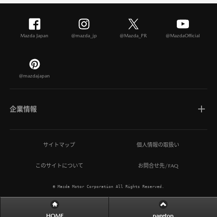
Mazda Japan
@mazda_jp
@Mazda_PR
@MazdaOfficial
@mazdajapan
企業情報
マツダについて
サイトマップ
個人情報の取扱い
このサイトについて
お問合せ先/FAQ
ひとを想う価値創造
© Mazda Motor Corporation All Rights Reserved.
MAZDA MIRAI BASE
HOME
pagetop